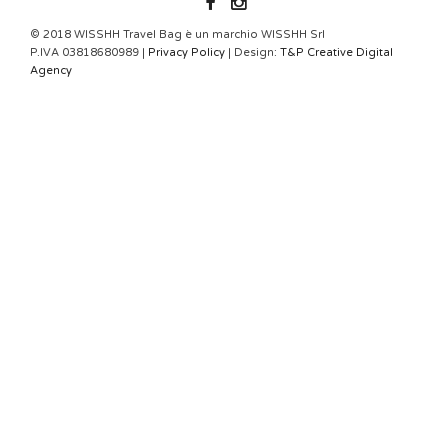
WISSHH.OFFICIAL
© 2018 WISSHH Travel Bag è un marchio WISSHH Srl
P.IVA 03818680989 |
Privacy Policy
| Design:
T&P Creative Digital
Agency