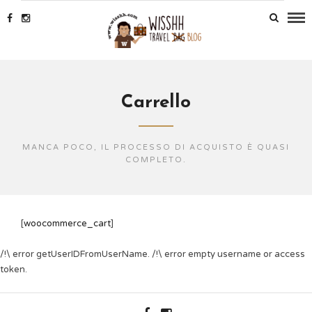
Carrello
MANCA POCO, IL PROCESSO DI ACQUISTO È QUASI
COMPLETO.
[
woocommerce_cart
]
/!\ error getUserIDFromUserName. /!\ error empty username or access
token.