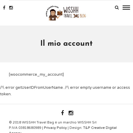
Il mio account
[woocommerce_my_account]
/!\ error getUserIDFromUserName. /!\ error empty username or access
token.
WISSHH.OFFICIAL
© 2018 WISSHH Travel Bag è un marchio WISSHH Srl
P.IVA 03818680989 |
Privacy Policy
| Design:
T&P Creative Digital