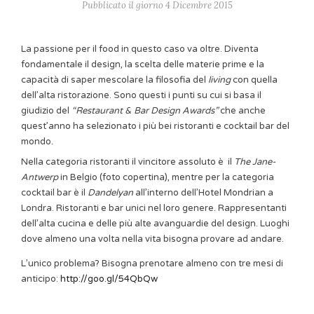
Pubblicato il giorno 4 Dicembre 2015
La passione per il food in questo caso va oltre. Diventa
fondamentale il design, la scelta delle materie prime e la
capacità di saper mescolare la filosofia del
living
con quella
dell’alta ristorazione. Sono questi i punti su cui si basa il
giudizio del
“Restaurant & Bar Design Awards”
che anche
quest’anno ha selezionato i più bei ristoranti e cocktail bar del
mondo.
Nella categoria ristoranti il vincitore assoluto è il
The Jane-
Antwerp
in Belgio (foto copertina), mentre per la categoria
cocktail bar è il
Dandelyan
all’interno dell’Hotel Mondrian a
Londra. Ristoranti e bar unici nel loro genere. Rappresentanti
dell’alta cucina e delle più alte avanguardie del design. Luoghi
dove almeno una volta nella vita bisogna provare ad andare.
L’unico problema? Bisogna prenotare almeno con tre mesi di
anticipo:
http://goo.gl/54QbQw