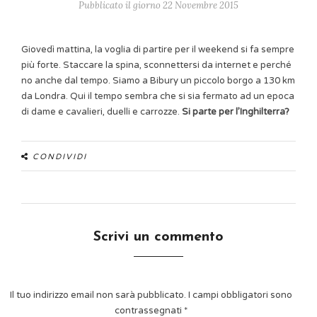
Pubblicato il giorno 22 Novembre 2015
Giovedì mattina, la voglia di partire per il weekend si fa sempre
più forte. Staccare la spina, sconnettersi da internet e perché
no anche dal tempo. Siamo a Bibury un piccolo borgo a 130 km
da Londra. Qui il tempo sembra che si sia fermato ad un epoca
di dame e cavalieri, duelli e carrozze.
Si parte per l’Inghilterra?
CONDIVIDI
Scrivi un commento
Il tuo indirizzo email non sarà pubblicato.
I campi obbligatori sono
contrassegnati
*