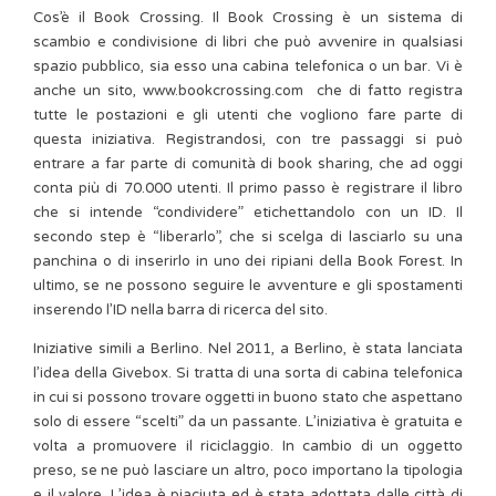
Cos’è il Book Crossing. Il Book Crossing è un sistema di
scambio e condivisione di libri che può avvenire in qualsiasi
spazio pubblico, sia esso una cabina telefonica o un bar. Vi è
anche un sito, www.bookcrossing.com che di fatto registra
tutte le postazioni e gli utenti che vogliono fare parte di
questa iniziativa. Registrandosi, con tre passaggi si può
entrare a far parte di comunità di book sharing, che ad oggi
conta più di 70.000 utenti. Il primo passo è registrare il libro
che si intende “condividere” etichettandolo con un ID. Il
secondo step è “liberarlo”, che si scelga di lasciarlo su una
panchina o di inserirlo in uno dei ripiani della Book Forest. In
ultimo, se ne possono seguire le avventure e gli spostamenti
inserendo l’ID nella barra di ricerca del sito.
Iniziative simili a Berlino. Nel 2011, a Berlino, è stata lanciata
l’idea della Givebox. Si tratta di una sorta di cabina telefonica
in cui si possono trovare oggetti in buono stato che aspettano
solo di essere “scelti” da un passante. L’iniziativa è gratuita e
volta a promuovere il riciclaggio. In cambio di un oggetto
preso, se ne può lasciare un altro, poco importano la tipologia
e il valore. L’idea è piaciuta ed è stata adottata dalle città di