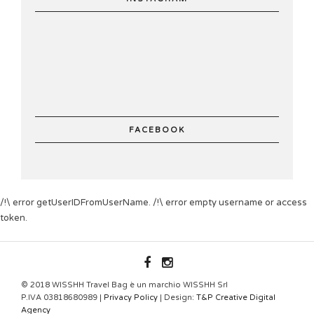
FACEBOOK
/!\ error getUserIDFromUserName. /!\ error empty username or access
token.
WISSHH.OFFICIAL
© 2018 WISSHH Travel Bag è un marchio WISSHH Srl
P.IVA 03818680989 |
Privacy Policy
| Design:
T&P Creative Digital
Agency