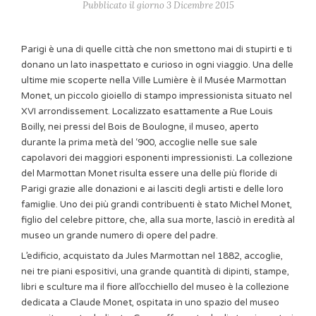
Pubblicato il giorno 3 Dicembre 2015
Parigi è una di quelle città che non smettono mai di stupirti e ti
donano un lato inaspettato e curioso in ogni viaggio. Una delle
ultime mie scoperte nella Ville Lumière è il Musée Marmottan
Monet, un piccolo gioiello di stampo impressionista situato nel
XVI arrondissement. Localizzato esattamente a Rue Louis
Boilly, nei pressi del Bois de Boulogne, il museo, aperto
durante la prima metà del ‘900, accoglie nelle sue sale
capolavori dei maggiori esponenti impressionisti. La collezione
del Marmottan Monet risulta essere una delle più floride di
Parigi grazie alle donazioni e ai lasciti degli artisti e delle loro
famiglie. Uno dei più grandi contribuenti è stato Michel Monet,
figlio del celebre pittore, che, alla sua morte, lasciò in eredità al
museo un grande numero di opere del padre.
L’edificio, acquistato da Jules Marmottan nel 1882, accoglie,
nei tre piani espositivi, una grande quantità di dipinti, stampe,
libri e sculture ma il fiore all’occhiello del museo è la collezione
dedicata a Claude Monet, ospitata in uno spazio del museo