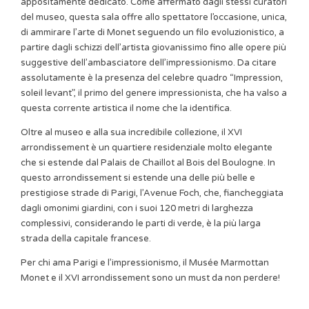
appositamente dedicato. Come affermato dagli stessi curatori
del museo, questa sala offre allo spettatore l’occasione, unica,
di ammirare l’arte di Monet seguendo un filo evoluzionistico, a
partire dagli schizzi dell’artista giovanissimo fino alle opere più
suggestive dell’ambasciatore dell’impressionismo. Da citare
assolutamente è la presenza del celebre quadro “Impression,
soleil levant”, il primo del genere impressionista, che ha valso a
questa corrente artistica il nome che la identifica.
Oltre al museo e alla sua incredibile collezione, il XVI
arrondissement è un quartiere residenziale molto elegante
che si estende dal Palais de Chaillot al Bois del Boulogne. In
questo arrondissement si estende una delle più belle e
prestigiose strade di Parigi, l’Avenue Foch, che, fiancheggiata
dagli omonimi giardini, con i suoi 120 metri di larghezza
complessivi, considerando le parti di verde, è la più larga
strada della capitale francese.
Per chi ama Parigi e l’impressionismo, il Musée Marmottan
Monet e il XVI arrondissement sono un must da non perdere!