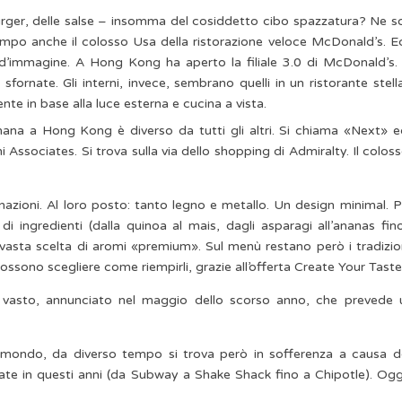
mburger, delle salse – insomma del cosiddetto cibo spazzatura? Ne 
tempo anche il colosso Usa della ristorazione veloce McDonald’s. 
o d’immagine. A Hong Kong ha aperto la filiale 3.0 di McDonald’s.
ornate. Gli interni, invece, sembrano quelli in un ristorante stell
nte in base alla luce esterna e cucina a vista.
ana a Hong Kong è diverso da tutti gli altri. Si chiama «Next» e
 Associates. Si trova sulla via dello shopping di Admiralty. Il colos
dinazioni. Al loro posto: tanto legno e metallo. Un design minimal. P
di ingredienti (dalla quinoa al mais, dagli asparagi all’ananas fin
 vasta scelta di aromi «premium». Sul menù restano però i tradizio
ossono scegliere come riempirli, grazie all’offerta Create Your Taste
ù vasto, annunciato nel maggio dello scorso anno, che prevede 
l mondo, da diverso tempo si trova però in sofferenza a causa de
 nate in questi anni (da Subway a Shake Shack fino a Chipotle). Ogg