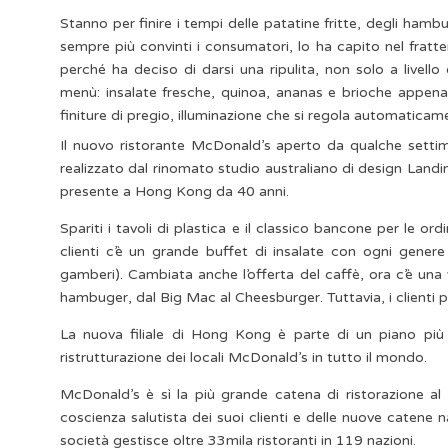
Stanno per finire i tempi delle patatine fritte, degli ha
sempre più convinti i consumatori, lo ha capito nel frat
perché ha deciso di darsi una ripulita, non solo a livell
menù: insalate fresche, quinoa, ananas e brioche appena sf
finiture di pregio, illuminazione che si regola automaticame
Il nuovo ristorante McDonald’s aperto da qualche settim
realizzato dal rinomato studio australiano di design Landini
presente a Hong Kong da 40 anni.
Spariti i tavoli di plastica e il classico bancone per le or
clienti c’è un grande buffet di insalate con ogni genere 
gamberi). Cambiata anche l’offerta del caffè, ora c’è una
hambuger, dal Big Mac al Cheesburger. Tuttavia, i clienti p
La nuova filiale di Hong Kong è parte di un piano pi
ristrutturazione dei locali McDonald’s in tutto il mondo.
McDonald’s è sì la più grande catena di ristorazione a
coscienza salutista dei suoi clienti e delle nuove catene
società gestisce oltre 33mila ristoranti in 119 nazioni.