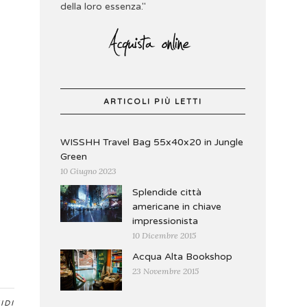
della loro essenza."
ARTICOLI PIÙ LETTI
WISSHH Travel Bag 55x40x20 in Jungle
Green
10 Giugno 2023
Splendide città
americane in chiave
impressionista
10 Dicembre 2015
Acqua Alta Bookshop
23 Novembre 2015
IDI