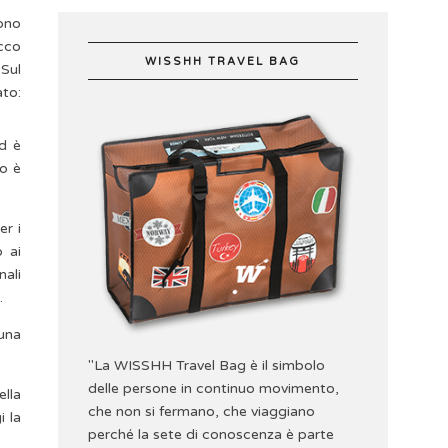
sono
Ecco
WISSHH TRAVEL BAG
 Sul
ato:
d è
so è
er i
o ai
nali
.
una
"La WISSHH Travel Bag è il simbolo
delle persone in continuo movimento,
lla
che non si fermano, che viaggiano
i la
perché la sete di conoscenza è parte