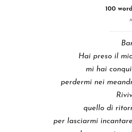
100 word
A
Bar
Hai preso il mio
mi hai conqui
perdermi nei meandr
Rivi
quello di rito
per lasciarmi incantar