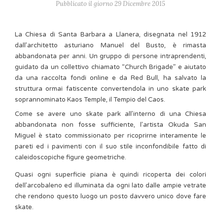
Pubblicato il giorno 29 Dicembre 2015
La Chiesa di Santa Barbara a Llanera, disegnata nel 1912
dall’architetto asturiano Manuel del Busto, è rimasta
abbandonata per anni. Un gruppo di persone intraprendenti,
guidato da un collettivo chiamato “Church Brigade” e aiutato
da una raccolta fondi online e da Red Bull, ha salvato la
struttura ormai fatiscente convertendola in uno skate park
soprannominato Kaos Temple, il Tempio del Caos.
Come se avere uno skate park all’interno di una Chiesa
abbandonata non fosse sufficiente, l’artista Okuda San
Miguel è stato commissionato per ricoprirne interamente le
pareti ed i pavimenti con il suo stile inconfondibile fatto di
caleidoscopiche figure geometriche.
Quasi ogni superficie piana è quindi ricoperta dei colori
dell’arcobaleno ed illuminata da ogni lato dalle ampie vetrate
che rendono questo luogo un posto davvero unico dove fare
skate.