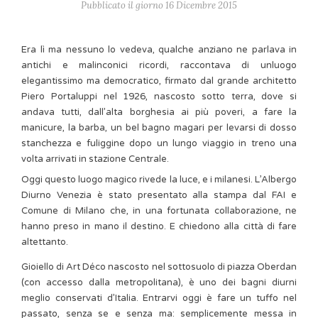
Pubblicato il giorno 16 Dicembre 2015
Era lì ma nessuno lo vedeva, qualche anziano ne parlava in
antichi e malinconici ricordi, raccontava di unluogo
elegantissimo ma democratico, firmato dal grande architetto
Piero Portaluppi nel 1926, nascosto sotto terra, dove si
andava tutti, dall’alta borghesia ai più poveri, a fare la
manicure, la barba, un bel bagno magari per levarsi di dosso
stanchezza e fuliggine dopo un lungo viaggio in treno una
volta arrivati in stazione Centrale.
Oggi questo luogo magico rivede la luce, e i milanesi. L’Albergo
Diurno Venezia è stato presentato alla stampa dal FAI e
Comune di Milano che, in una fortunata collaborazione, ne
hanno preso in mano il destino. E chiedono alla città di fare
altettanto.
Gioiello di Art Déco nascosto nel sottosuolo di piazza Oberdan
(con accesso dalla metropolitana), è uno dei bagni diurni
meglio conservati d’Italia. Entrarvi oggi è fare un tuffo nel
passato, senza se e senza ma: semplicemente messa in