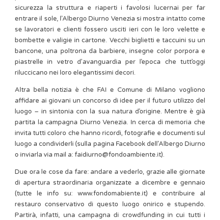
sicurezza la struttura e riaperti i favolosi lucernai per far
entrare il sole, l’Albergo Diurno Venezia si mostra intatto come
se lavoratori e clienti fossero usciti ieri con le loro velette e
bombette e valigie in cartone. Vecchi biglietti e taccuini su un
bancone, una poltrona da barbiere, insegne color porpora e
piastrelle in vetro d’avanguardia per l’epoca che tutt’oggi
riluccicano nei loro elegantissimi decori.
Altra bella notizia è che FAI e Comune di Milano vogliono
affidare ai giovani un concorso di idee per il futuro utilizzo del
luogo – in sintonia con la sua natura d’origine. Mentre è già
partita la campagna Diurno Venezia. In cerca di memoria che
invita tutti coloro che hanno ricordi, fotografie e documenti sul
luogo a condividerli (sulla pagina Facebook dell’Albergo Diurno
o inviarla via mail a: faidiurno@fondoambiente.it).
Due ora le cose da fare: andare a vederlo, grazie alle giornate
di apertura straordinaria organizzate a dicembre e gennaio
(tutte le info su: www.fondomabiente.it) e contribuire al
restauro conservativo di questo luogo onirico e stupendo.
Partirà, infatti, una campagna di crowdfunding in cui tutti i