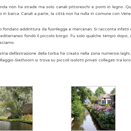
da non ha strade ma solo canali pittoreschi e ponti in legno. Qu
o in barca. Canali a parte, la città non ha nulla in comune con Vene
 fondato addirittura da fuorilegge e mercenari. Si racconta infatti
Mediterraneo fondò il piccolo borgo. Fu solo qualche tempo dopo,
osciamo.
ustria dell’estrazione della torba ha creato nella zona numerosi laghi
laggio Giethoorn si trova su piccoli isolotti privati collegati tra lor