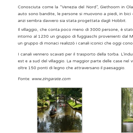
Conosciuta come la “Venezia del Nord”, Giethoorn in Olan
auto sono bandite, le persone si muovono a piedi, in bici 
anzi sembra davvero sia stata progettata dagli Hobbit.
Il villaggio, che conta poco meno di 3000 persone, è stato
intorno al 1230 un gruppo di fuggiaschi provenienti dal 
un gruppo di monaci realizzò i canali iconici che oggi con
I canali vennero scavati per il trasporto della torba. L’ind
est e a sud del villaggio. La maggior parte delle case nel vil
oltre 150 ponti di legno che attraversano il paesaggio.
Fonte:
www.zingarate.com